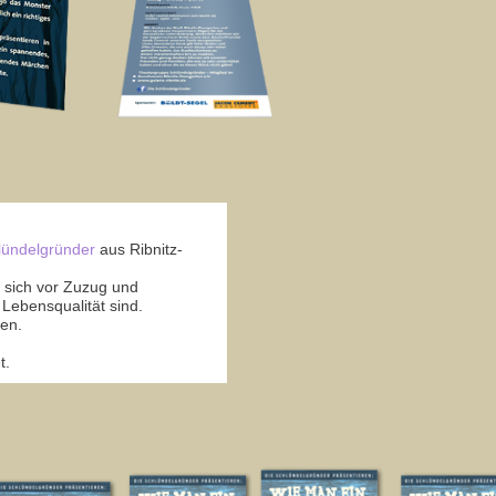
lündelgründer
aus Ribnitz-
e sich vor Zuzug und
Lebensqualität sind.
den.
t.