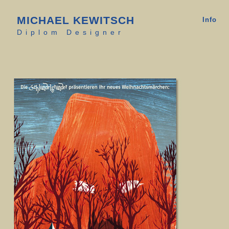
MICHAEL KEWITSCH
Info
Diplom Designer
Michael Kewitsch Kommunikationsdesign Grafikdesign Leipzig
Michael Kewitsch Kommunikationsdesign Grafikdesign Leipzig