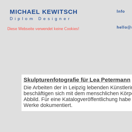
MICHAEL KEWITSCH
Info
Diplom Designer
hello@
Diese Webseite verwendet keine Cookies!
Michael Kewitsch Kommunikationsdesign Grafikdesign Leipzig Corporate Design Kreation Logo Plakat Flyer Freelancer freiberuflich selbständiger Grafiker Layout Katalog Buch Setdesign Ausstattung Fotografie
Michael Kewitsch Kommunikationsdesign Grafikdesign Leipzig Corporate Design Kreation Logo Plakat Flyer Freelancer freiberuflich selbständiger Grafiker Layout Katalog Buch Setdesign Ausstattung Fotografie
Skulpturenfotografie für Lea Petermann
Die Arbeiten der in Leipzig lebenden Künstler
beschäftigen sich mit dem menschlichen Kör
Abbild. Für eine Katalogveröffentlichung habe 
Werke dokumentiert.