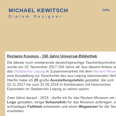
MICHAEL KEWITSCH
Info
Diplom Designer
Michael Kewitsch Kommunikationsdesign Grafikdesign Leipzig
Michael Kewitsch Kommunikationsdesign Grafikdesign Leipzig
Reclams Kosmos - 150 Jahre Universal-Bibliothek
Die älteste noch existierende deutschsprachige Taschenbuchreihe
wurde am 10. November 2017 150 Jahre alt. Aus diesem Anlass ze
das
Stadtarchiv Leipzig
in Zusammenarbeit mit dem
Reclam-Mus
eine Ausstellung zur Geschichte des aus Leipzig stammenden Ver
Hierfür habe ich
25
große
Ausstellungstafeln
gestaltet, die vom
02.11.2017 bis zum 31.05.2018 in Kombination mit historischen
Exponaten im Stadtarchiv Leipzig zu sehen waren.
Zwei Jahre darauf - 2019 - durfte ich für das Reclam-Museum ein
Logo
gestalten, einige
Schautafeln
für das Museum anfertigen, e
achtseitiges
Faltblatt
entwickeln und einen
Wegweiser
für die St
erarbeiten.