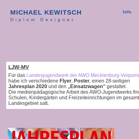
MICHAEL KEWITSCH
Info
Diplom Designer
Michael Kewitsch Kommunikationsdesign Grafikdesign Leipzig
Michael Kewitsch Kommunikationsdesign Grafikdesign Leipzig
LJW-MV
Für das
Landesjugendwerk der AWO Mecklenburg-Vorpom
habe ich verschiedene
Flyer
,
Poster
, einen 28-seitigen
Jahresplan 2020
und den
„Einsatzwagen“
gestaltet.
Die medienpädagogische Arbeit des AWO-Jugendwerks find
Schulen, Kindergärten und Freizeiteinrichtungen im gesam
Landesgebiet satt.