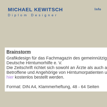
MICHAEL KEWITSCH
Info
Diplom Designer
Michael Kewitsch Kommunikationsdesign Grafikdesign Leipzig
Michael Kewitsch Kommunikationsdesign Grafikdesign Leipzig
Brainstorm
Grafikdesign für das Fachmagazin des gemeinnützi
Deutsche Hirntumorhilfe e. V.
Die Zeitschrift richtet sich sowohl an Ärzte als auch 
Betroffene und Angehörige von Hirntumorpatienten 
hier
kostenlos bestellt werden.
Format: DIN A4, Klammerheftung, 48 - 64 Seiten