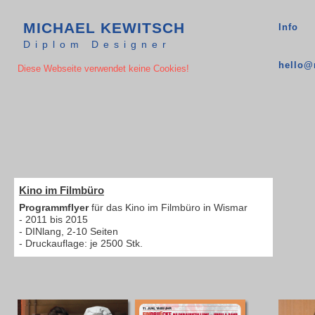
MICHAEL KEWITSCH
Info
Diplom Designer
hello@
Diese Webseite verwendet keine Cookies!
Michael Kewitsch Kommunikationsdesign Grafikdesign Leipzig Corporate Design Kreation Logo Plakat Flyer Freelancer freiberuflich selbständiger Grafiker Layout Katalog Buch Setdesign Ausstattung Fotografie
Michael Kewitsch Kommunikationsdesign Grafikdesign Leipzig Corporate Design Kreation Logo Plakat Flyer Freelancer freiberuflich selbständiger Grafiker Layout Katalog Buch Setdesign Ausstattung Fotografie
Kino im Filmbüro
Programmflyer
für das Kino im Filmbüro in Wismar
- 2011 bis 2015
- DINlang, 2-10 Seiten
- Druckauflage: je 2500 Stk.